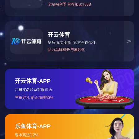
山海奇遇 青春星华 | 星华集团惊
艳亮相 2025 中国国际旅游交易会
...
READ MORE
聚焦 “交流、共赢、未来”
2025年9月1日，由LD.COM-乐动（中
国） 、美国内华达大学拉斯维加斯分校、
三亚旅游酒店行业协会、携程旅行网大住
宿事业群海南分公司联合主办的“中美国际
旅游酒店行业论坛”在三亚亚龙湾星华华邑
度假酒店盛大举行。此...