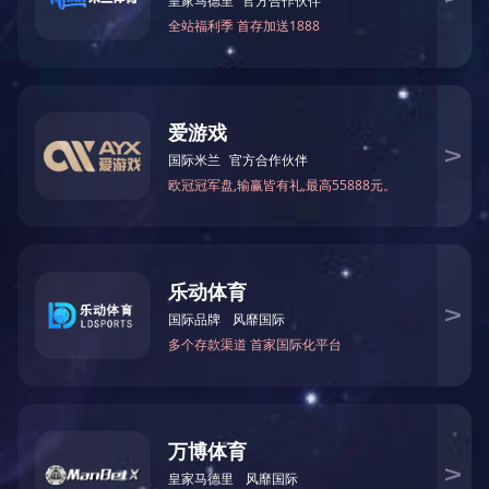
星华动态
查看更多
守正出奇谋新篇，同心勠力踏新
程 | 星华集团2025年度总结表彰
大会暨2026年迎新晚宴圆满举行
2026年2月10日，星华集团“守正出奇谋新
篇，同心勠力踏新程”2025年度总结表彰
大会暨2026迎新晚宴在三亚亚龙湾华邑度
假酒店隆重召开。全体星华人欢聚一堂，
共同回顾奋斗历程，表彰先进典范，共绘
发展...
READ MORE