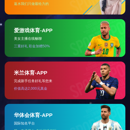
READ MORE
走进星华
集团简介
旗下公司
发展历程
集团荣誉
星华动态
集团新闻
媒体报道
LD.COM
文化理念
精彩活动
星华故事
投资产业
文旅运营与融合
城市更新与改造
美丽乡村与赋能
人才招聘