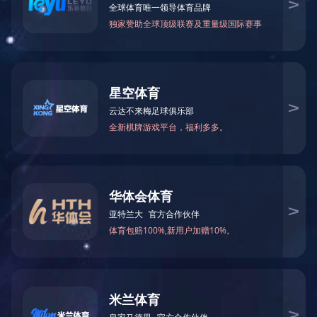
集团简介
LD.COM-乐动（中国） 初创于1992年，本着"为客户创造价
值，为员工提供平台，为心灵增添幸福，为社会贡献福祉"的
企业使命，奉行“立足诚信，追求专业，坚韧弘毅，创新致
远”的企业精神，扎根深耕海南34载，逐步发展为一家多元化
产业投资运营集团，集团主要业务板块为：城市更新与改造、
美丽乡村与赋能、文旅运营与融合。
查看更多
文旅运营与融合
城市更新与改造
美丽乡村与赋能
文旅运营与融合
城市更新与改造
美丽乡村与赋能