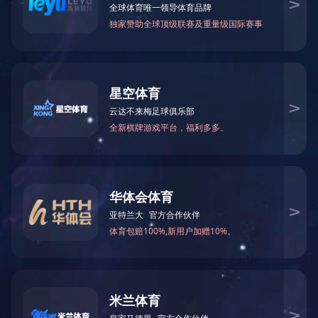
走进星华
走进星华
集团简介
旗下公司
发展历程
集团荣誉
海口星华房地产开发有限公司
海南星华农业开发有限公司
海南中田旅业开发有限公司
三亚星华旅业发展有限公司
三亚星华旅游开发有限公司
贵州星华置业有限公司
走进星华