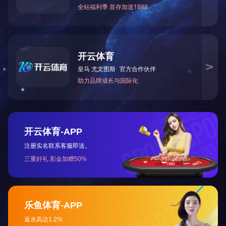
星华在线
意见反馈
联系我们
联系我们
地址：海口市海秀中路51-1号星华大厦20层
电话：0898-66766228
手机版网站
友情链接
LINK
三亚亚龙湾星华套房假日酒店
三亚星华旅游开发有限公司
海南中田旅业开发有限公司