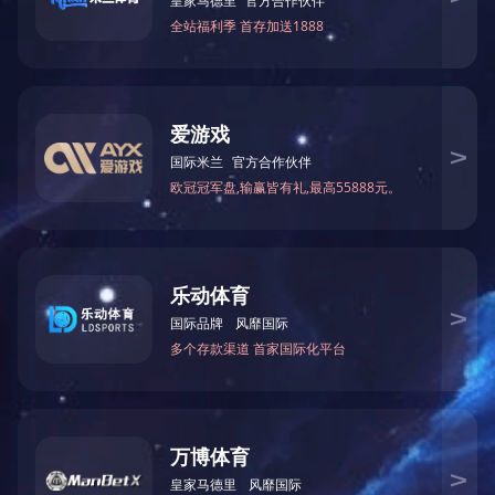
集团简介
旗下公司
发展历程
集团荣誉
星华动态
集团新闻
媒体报道
LD.COM
文化理念
精彩活动
星华故事
投资产业
文旅运营与融合
城市更新与改造
美丽乡村与赋能
人才招聘
人才理念
招聘职位